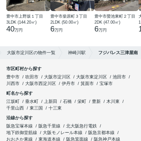
豊中市上野坂１丁目
豊中市柴原町３丁目
豊中市螢池東町２丁目
3LDK (144.20㎡)
2LDK (50.00㎡)
2DK (47.00㎡)
40
6
6
万円
万円
万円
大阪市淀川区の物件一覧
神崎川駅
フジパレス三津屋南
市区町村から探す
豊中市
吹田市
大阪市淀川区
大阪市東淀川区
池田市
川西市
大阪市西淀川区
伊丹市
箕面市
宝塚市
町名から探す
江坂町
垂水町
上新田
石橋
栄町
豊新
木川東
千里山西
東三国
十三東
沿線から探す
阪急宝塚本線
阪急千里線
北大阪急行電鉄
地下鉄御堂筋線
大阪モノレール本線
阪急京都本線
おおさか東線
東海道本線
阪急箕面線
阪急神戸本線