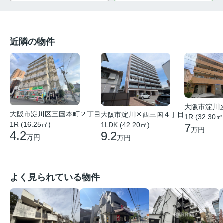
近隣の物件
大阪市淀川
大阪市淀川区三国本町２丁目
大阪市淀川区西三国４丁目
1R (32.30㎡
1R (16.25㎡)
1LDK (42.20㎡)
7
万円
4.2
9.2
万円
万円
よく見られている物件