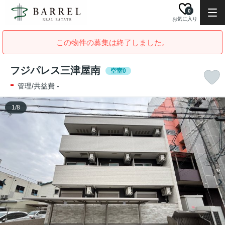
0
お気に入り
この物件の募集は終了しました。
フジパレス三津屋南
空室0
-
管理/共益費 -
1
/
8