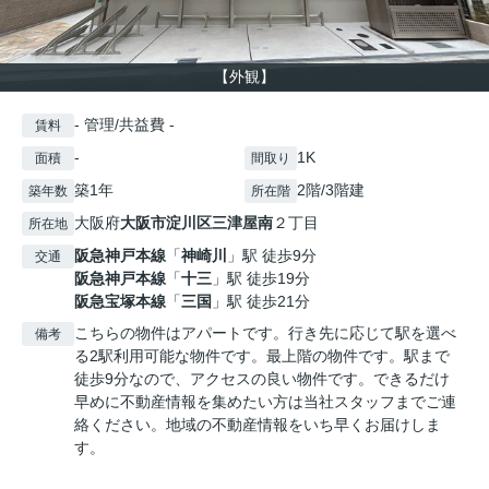
【外観】
- 管理/共益費 -
賃料
-
1K
面積
間取り
築1年
2階/3階建
築年数
所在階
大阪府
大阪市淀川区
三津屋南
２丁目
所在地
阪急神戸本線
「
神崎川
」駅 徒歩9分
交通
阪急神戸本線
「
十三
」駅 徒歩19分
阪急宝塚本線
「
三国
」駅 徒歩21分
こちらの物件はアパートです。行き先に応じて駅を選べ
備考
る2駅利用可能な物件です。最上階の物件です。駅まで
徒歩9分なので、アクセスの良い物件です。できるだけ
早めに不動産情報を集めたい方は当社スタッフまでご連
絡ください。地域の不動産情報をいち早くお届けしま
す。