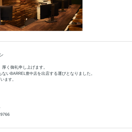
プン
、厚く御礼申し上げます。
もない
を出店する運びとなりました。
BARREL豊中店
ざいます。
階
-9766