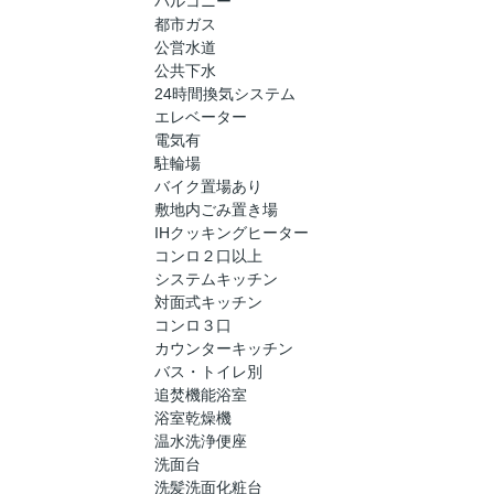
バルコニー
都市ガス
公営水道
公共下水
24時間換気システム
エレベーター
電気有
駐輪場
バイク置場あり
敷地内ごみ置き場
IHクッキングヒーター
コンロ２口以上
システムキッチン
対面式キッチン
コンロ３口
カウンターキッチン
バス・トイレ別
追焚機能浴室
浴室乾燥機
温水洗浄便座
洗面台
洗髪洗面化粧台