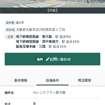
【外観】
築1年
築年数
大阪府大阪市淀川区西宮原１丁目
所在地
地下鉄御堂筋線
「
新大阪
」駅 徒歩9分
交通
地下鉄御堂筋線
「
西中島南方
」駅 徒歩16分
阪急宝塚本線
「
三国
」駅 徒歩15分
お問い合わせ
無料
基本情報
設備条件
周辺環境
セレニテフラン新大阪
物件名
東
向き