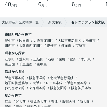
40
6
6
万円
万円
万円
大阪市淀川区の物件一覧
新大阪駅
セレニテフラン新大阪
市区町村から探す
豊中市
吹田市
大阪市淀川区
大阪市東淀川区
池田市
川西市
大阪市西淀川区
伊丹市
箕面市
宝塚市
町名から探す
江坂町
垂水町
上新田
石橋
栄町
豊新
木川東
東三国
千里山西
東中島
沿線から探す
阪急宝塚本線
阪急千里線
北大阪急行電鉄
地下鉄御堂筋線
大阪モノレール本線
阪急京都本線
おおさか東線
東海道本線
阪急箕面線
阪急神戸本線
駅から探す
江坂
関大前
柴原阪大前
豊津
服部天神
新大阪
豊中
曽根
緑地公園
十三