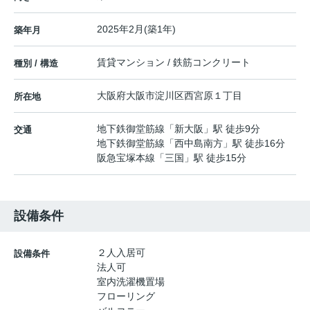
2025年2月(築1年)
築年月
賃貸マンション / 鉄筋コンクリート
種別 / 構造
大阪府
大阪市淀川区
西宮原
１丁目
所在地
地下鉄御堂筋線
「
新大阪
」駅 徒歩9分
交通
地下鉄御堂筋線
「
西中島南方
」駅 徒歩16分
阪急宝塚本線
「
三国
」駅 徒歩15分
設備条件
２人入居可
設備条件
法人可
室内洗濯機置場
フローリング