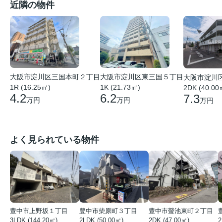
近隣の物件
大阪市淀川区東三国５丁目
大阪市淀川区三国本町２丁目
大阪市淀川
1K (21.73㎡)
1R (16.25㎡)
2DK (40.00
6.2
4.2
7.3
万円
万円
万円
よく見られている物件
豊中市上野坂１丁目
豊中市柴原町３丁目
豊中市螢池東町２丁目
3LDK (144.20㎡)
2LDK (50.00㎡)
2DK (47.00㎡)
2