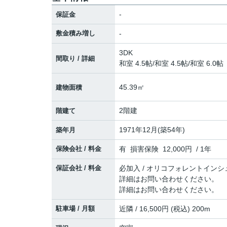
-
保証金
敷金積み増し
-
3DK
間取り / 詳細
和室 4.5帖
/
和室 4.5帖
/
和室 6.0帖
45.39㎡
建物面積
2階建
階建て
1971年12月(築54年)
築年月
保険会社 / 料金
有 損害保険 12,000円 / 1年
保証会社 / 料金
必加入 / オリコフォレントインシ
詳細はお問い合わせください。
詳細はお問い合わせください。
駐車場 / 月額
近隣 / 16,500円 (税込) 200m