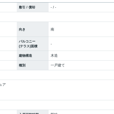
- / -
敷引 / 償却
南
向き
バルコニー
-
(テラス)面積
木造
建物構造
一戸建て
種別
ュア