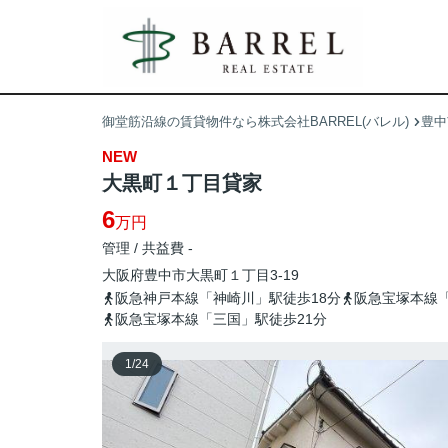
御堂筋沿線の賃貸物件なら株式会社BARREL(バレル)
豊中
NEW
大黒町１丁目貸家
6
万円
管理 / 共益費 -
大阪府
豊中市
大黒町
１丁目3-19
阪急神戸本線「神崎川」駅徒歩18分
阪急宝塚本線「
阪急宝塚本線「三国」駅徒歩21分
1
/
24