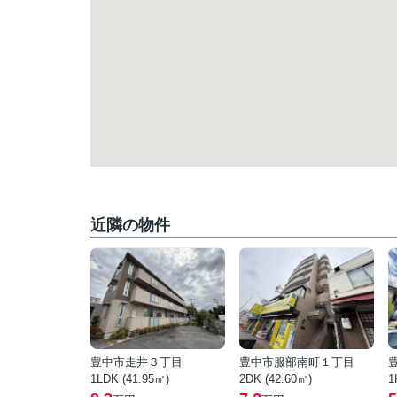
近隣の物件
豊中市走井３丁目
豊中市服部南町１丁目
1LDK (41.95㎡)
2DK (42.60㎡)
1