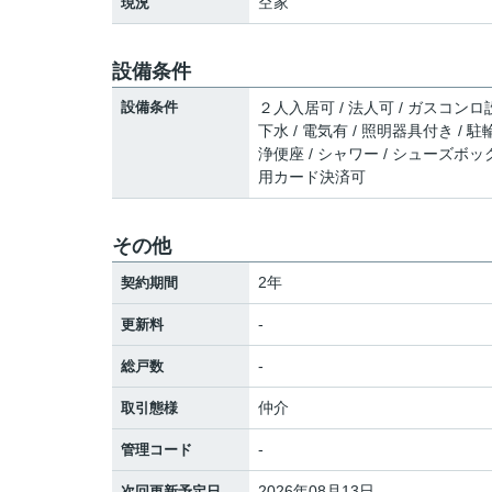
空家
現況
設備条件
設備条件
２人入居可 / 法人可 / ガスコンロ設
下水 / 電気有 / 照明器具付き / 
浄便座 / シャワー / シューズボックス
用カード決済可
その他
2年
契約期間
-
更新料
-
総戸数
仲介
取引態様
-
管理コード
2026年08月13日
次回更新予定日