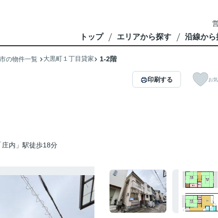
営
トップ
エリアから探す
沿線から
大黒町１丁目貸家
1-2階
市の物件一覧
印刷する
お気
庄内」駅徒歩18分