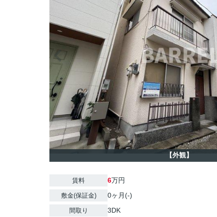
【外観】
6
万円
賃料
0ヶ月(-)
敷金(保証金)
3DK
間取り