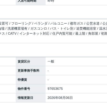
即時
入居可能時期
置可 / フローリング / ベランダ / バルコニー / 都市ガス / 公営水道 / 公
駐輪場 / 洗濯機置場有 / ガスコンロ / バス・トイレ別 / 追焚機能浴室 / 温水
 / CATV / インターネット対応 / 住戸内覧可能 / 最上階 / 角部屋 / 初
一般
賃貸区分
-
更新事務手数料
-
特優賃
97653675
物件番号
2026年08月06日
情報更新日