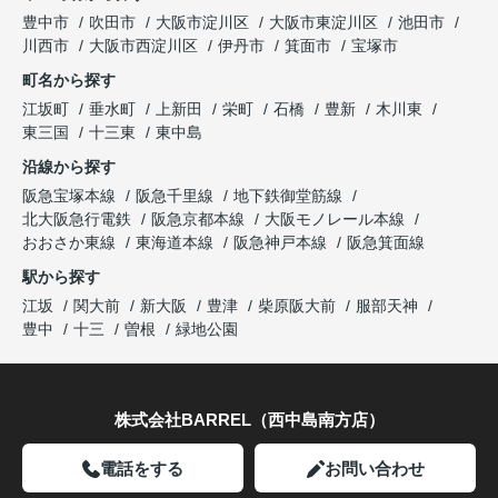
豊中市
吹田市
大阪市淀川区
大阪市東淀川区
池田市
川西市
大阪市西淀川区
伊丹市
箕面市
宝塚市
町名から探す
江坂町
垂水町
上新田
栄町
石橋
豊新
木川東
東三国
十三東
東中島
沿線から探す
阪急宝塚本線
阪急千里線
地下鉄御堂筋線
北大阪急行電鉄
阪急京都本線
大阪モノレール本線
おおさか東線
東海道本線
阪急神戸本線
阪急箕面線
駅から探す
江坂
関大前
新大阪
豊津
柴原阪大前
服部天神
豊中
十三
曽根
緑地公園
株式会社BARREL（西中島南方店）
電話をする
お問い合わせ