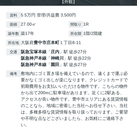
【外観】
5.5万円 管理/共益費 3,500円
賃料
27.00㎡
1R
面積
間取り
築17年
1階/2階建
築年数
所在階
大阪府
豊中市
庄本町
１丁目8-11
所在地
阪急宝塚本線
「
庄内
」駅 徒歩27分
交通
阪急神戸本線
「
神崎川
」駅 徒歩22分
阪急神戸本線
「
園田
」駅 徒歩27分
敷地内にゴミ置き場を備えているので、遠くまで運ぶ必
備考
要がなくゴミ出しが楽になります。クレジットカードで
初期費用をお支払いいただける物件です。こちらの物件
から出て200mに駐車場があります。近くに2駅ある、
アクセスが良い物件です。豊中市エリアにある賃貸情報
のことなら、地域に密着した当社へお任せ下さい。当社
は、多種多様な賃貸情報を取り扱っております。ご要望
や不明な点などございましたら、お気軽にご連絡下さ
い。