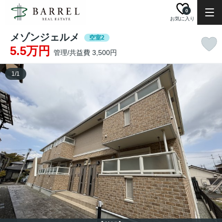
0
お気に入り
メゾンジェルメ
空室2
5.5万円
管理/共益費 3,500円
1
/
1