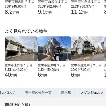
豊中市桜の町７丁目
豊中市西泉丘１丁目
豊中市利倉西１丁目
2DK (45.63㎡)
3LDK (62.59㎡)
2LDK (58.37㎡)
3
8.2
9.9
11.2
万円
万円
万円
よく見られている物件
豊中市上野坂１丁目
豊中市柴原町３丁目
豊中市螢池東町２丁目
3LDK (144.20㎡)
2LDK (50.00㎡)
2DK (47.00㎡)
40
6
6
万円
万円
万円
L(バレル)
豊中市の物件一覧
庄内駅
メゾンジェルメ
市区町村から探す