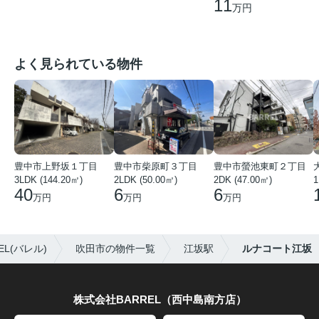
11
万円
よく見られている物件
豊中市上野坂１丁目
豊中市柴原町３丁目
豊中市螢池東町２丁目
3LDK (144.20㎡)
2LDK (50.00㎡)
2DK (47.00㎡)
40
6
6
万円
万円
万円
L(バレル)
吹田市の物件一覧
江坂駅
ルナコート江坂
株式会社BARREL（西中島南方店）