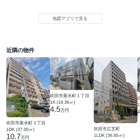
地図アプリで見る
近隣の物件
吹田市垂水町１丁目
1K (18.36㎡)
1
4.5
万円
吹田市垂水町３丁目
吹田市広芝町
1DK (37.00㎡)
10.7
1LDK (36.85㎡)
万円