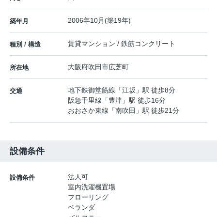
2006年10月(築19年)
築年月
賃貸マンション / 鉄筋コンクリート
種別 / 構造
大阪府
吹田市
広芝町
所在地
地下鉄御堂筋線
「
江坂
」駅 徒歩8分
交通
阪急千里線
「
豊津
」駅 徒歩16分
おおさか東線
「
南吹田
」駅 徒歩21分
設備条件
法人可
設備条件
室内洗濯機置場
フローリング
ベランダ