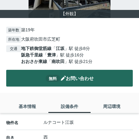
【外観】
築19年
築年数
大阪府吹田市広芝町
所在地
地下鉄御堂筋線
「
江坂
」駅 徒歩8分
交通
阪急千里線
「
豊津
」駅 徒歩16分
おおさか東線
「
南吹田
」駅 徒歩21分
お問い合わせ
無料
基本情報
設備条件
周辺環境
ルナコート江坂
物件名
西
向き