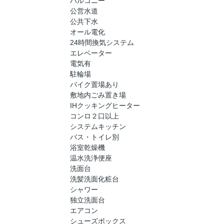
バルコニー
公営水道
公共下水
オール電化
24時間換気システム
エレベーター
電気有
駐輪場
バイク置場あり
敷地内ごみ置き場
IHクッキングヒーター
コンロ２口以上
システムキッチン
バス・トイレ別
浴室乾燥機
温水洗浄便座
洗面台
洗髪洗面化粧台
シャワー
独立洗面台
エアコン
シューズボックス