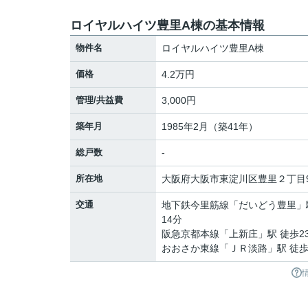
ロイヤルハイツ豊里A棟の基本情報
物件名
ロイヤルハイツ豊里A棟
価格
4.2万円
管理/共益費
3,000円
築年月
1985年2月（築41年）
総戸数
-
所在地
大阪府
大阪市東淀川区
豊里
２丁目9
交通
地下鉄今里筋線
「
だいどう豊里
」
14分
阪急京都本線
「
上新庄
」駅 徒歩2
おおさか東線
「
ＪＲ淡路
」駅 徒歩