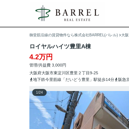
御堂筋沿線の賃貸物件なら株式会社BARREL(バレル)
大阪
ロイヤルハイツ豊里A棟
4.2万円
管理/共益費 3,000円
大阪府
大阪市東淀川区
豊里
２丁目9-25
地下鉄今里筋線「だいどう豊里」駅徒歩14分
阪急
1
/
24