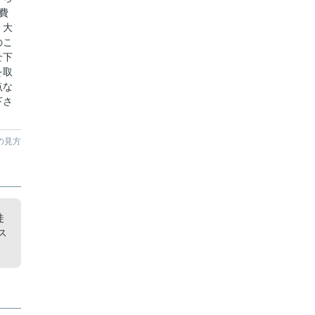
費
。大
のこ
せ下
を取
点な
下さ
の見方
徒
ス