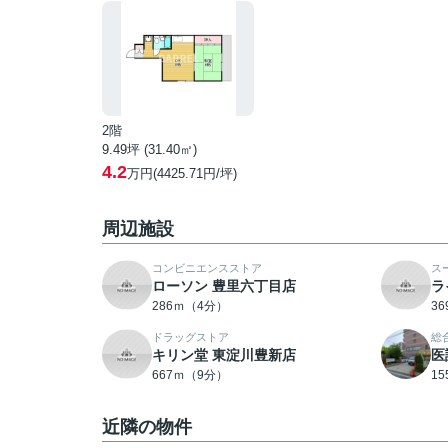
2階
9.49坪 (31.40㎡)
4.2
万円(4425.71円/坪)
周辺施設
コンビニエンスストア
ス
ローソン 豊里六丁目店
ラ
286ｍ（4分）
3
ドラッグストア
総
キリン堂 東淀川豊新店
医
667ｍ（9分）
1
近隣の物件