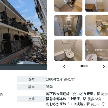
1985年2月(築41年)
築年
近隣
駐車
地下鉄今里筋線
「
だいどう豊里
」駅 徒歩
25
阪急京都本線
「
上新庄
」駅 徒歩23分
交通
おおさか東線
「
ＪＲ淡路
」駅 徒歩26分