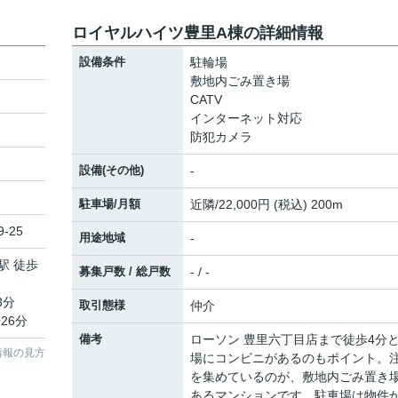
ロイヤルハイツ豊里A棟の詳細情報
設備条件
駐輪場
敷地内ごみ置き場
CATV
インターネット対応
防犯カメラ
設備(その他)
-
駐車場/月額
近隣/22,000円 (税込) 200m
-25
用途地域
-
駅 徒歩
募集戸数 / 総戸数
- / -
3分
取引態様
仲介
26分
備考
ローソン 豊里六丁目店まで徒歩4分
情報の見方
場にコンビニがあるのもポイント。
を集めているのが、敷地内ごみ置き
あるマンションです。駐車場は物件