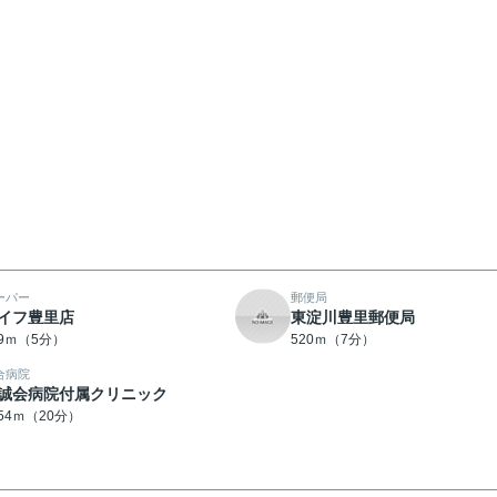
ーパー
郵便局
イフ豊里店
東淀川豊里郵便局
69ｍ（5分）
520ｍ（7分）
合病院
誠会病院付属クリニック
554ｍ（20分）