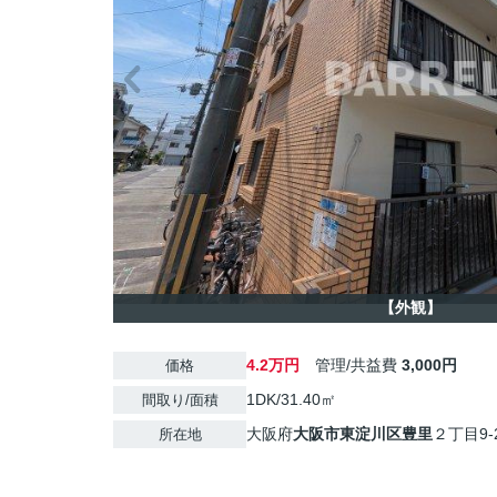
【外観】
4.2万円
管理/共益費
3,000円
価格
1DK/31.40㎡
間取り/面積
大阪府
大阪市東淀川区
豊里
２丁目9-
所在地