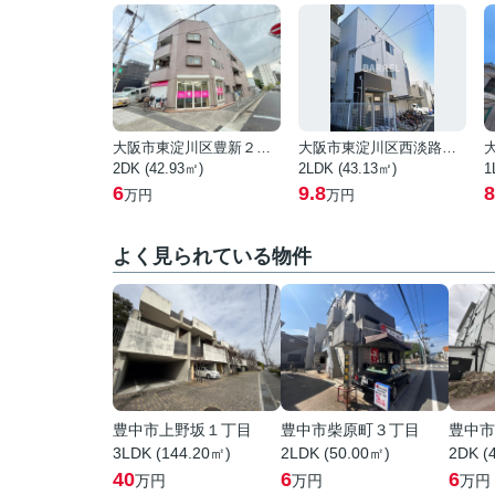
大阪市東淀川区豊新２丁目
大阪市東淀川区西淡路３丁目
2DK (42.93㎡)
2LDK (43.13㎡)
1
6
9.8
8
万円
万円
よく見られている物件
豊中市上野坂１丁目
豊中市柴原町３丁目
豊中市
3LDK (144.20㎡)
2LDK (50.00㎡)
2DK (
40
6
6
万円
万円
万円