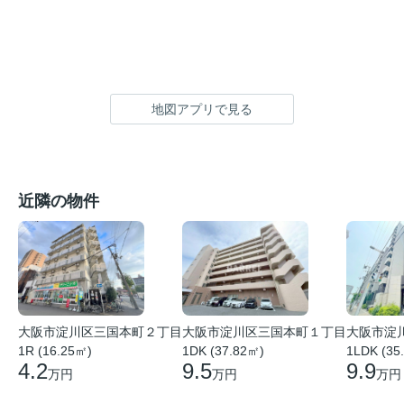
地図アプリで見る
近隣の物件
大阪市淀
大阪市淀川区三国本町２丁目
大阪市淀川区三国本町１丁目
1LDK (35
1R (16.25㎡)
1DK (37.82㎡)
9.9
4.2
9.5
万円
万円
万円