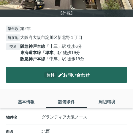
【外観】
築2年
築年数
大阪府大阪市淀川区新北野１丁目
所在地
阪急神戸本線
「
十三
」駅 徒歩6分
交通
東海道本線
「
塚本
」駅 徒歩19分
阪急神戸本線
「
中津
」駅 徒歩19分
お問い合わせ
無料
基本情報
設備条件
周辺環境
グランディア大阪ノース
物件名
北西
向き