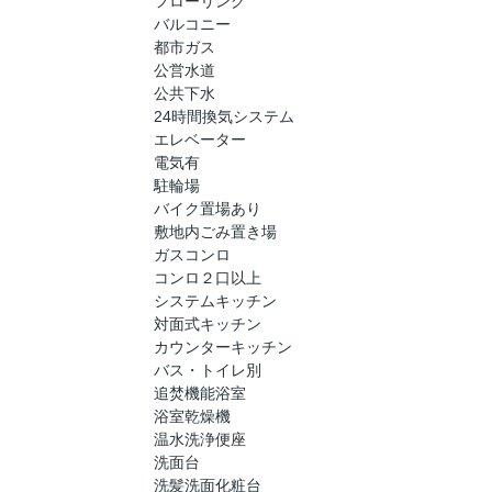
フローリング
バルコニー
都市ガス
公営水道
公共下水
24時間換気システム
エレベーター
電気有
駐輪場
バイク置場あり
敷地内ごみ置き場
ガスコンロ
コンロ２口以上
システムキッチン
対面式キッチン
カウンターキッチン
バス・トイレ別
追焚機能浴室
浴室乾燥機
温水洗浄便座
洗面台
洗髪洗面化粧台