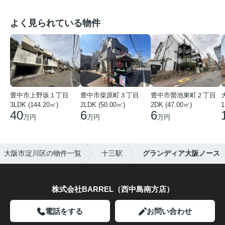
よく見られている物件
豊中市上野坂１丁目
豊中市柴原町３丁目
豊中市螢池東町２丁目
3LDK (144.20㎡)
2LDK (50.00㎡)
2DK (47.00㎡)
40
6
6
万円
万円
万円
大阪市淀川区の物件一覧
十三駅
グランディア大阪ノース
株式会社BARREL（西中島南方店）
電話をする
お問い合わせ