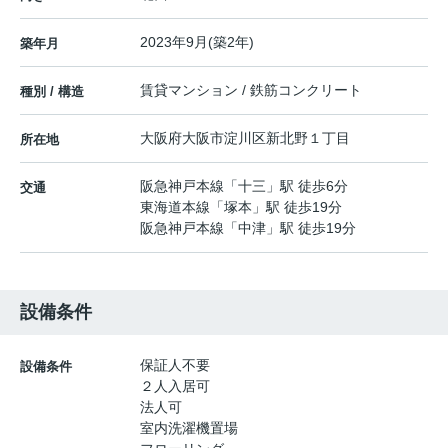
2023年9月(築2年)
築年月
賃貸マンション / 鉄筋コンクリート
種別 / 構造
大阪府
大阪市淀川区
新北野
１丁目
所在地
阪急神戸本線
「
十三
」駅 徒歩6分
交通
東海道本線
「
塚本
」駅 徒歩19分
阪急神戸本線
「
中津
」駅 徒歩19分
設備条件
保証人不要
設備条件
２人入居可
法人可
室内洗濯機置場