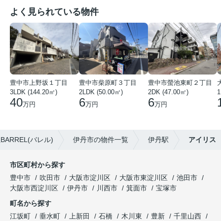
よく見られている物件
豊中市上野坂１丁目
豊中市柴原町３丁目
豊中市螢池東町２丁目
3LDK (144.20㎡)
2LDK (50.00㎡)
2DK (47.00㎡)
40
6
6
万円
万円
万円
RREL(バレル)
伊丹市の物件一覧
伊丹駅
アイリス
市区町村から探す
豊中市
吹田市
大阪市淀川区
大阪市東淀川区
池田市
大阪市西淀川区
伊丹市
川西市
箕面市
宝塚市
町名から探す
江坂町
垂水町
上新田
石橋
木川東
豊新
千里山西