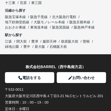
十三東
宮原
東三国
沿線から探す
阪急宝塚本線
阪急千里線
北大阪急行電鉄
地下鉄御堂筋線
大阪モノレール本線
阪急京都本線
おおさか東線
東海道本線
阪急箕面線
阪急神戸本線
駅から探す
江坂
関大前
豊津
服部天神
柴原阪大前
曽根
緑地公園
豊中
新大阪
石橋阪大前
株式会社BARREL（西中島南方店）
電話をする
お問い合わせ
〒532-0011
大阪府大阪市淀川区西中島４丁目3-21 NLCセントラルビル 201
営業時間：
10：00～19：00
定休日：
水曜日