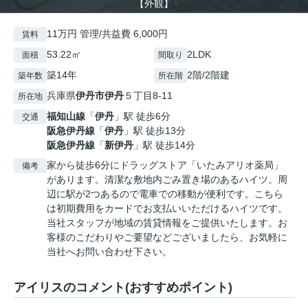
【外観】
11万円 管理/共益費 6,000円
賃料
53.22㎡
2LDK
面積
間取り
築14年
2階/2階建
築年数
所在階
兵庫県
伊丹市
伊丹
５丁目8-11
所在地
福知山線
「
伊丹
」駅 徒歩6分
交通
阪急伊丹線
「
伊丹
」駅 徒歩13分
阪急伊丹線
「
新伊丹
」駅 徒歩14分
家から徒歩6分にドラッグストア「いたみアリオ薬局」
備考
があります。清潔な敷地内ごみ置き場のあるハイツ。周
辺に駅が2つあるので電車での移動が便利です。こちら
は初期費用をカードでお支払いいただけるハイツです。
当社スタッフが地域の賃貸情報をご提供いたします。お
客様のこだわりやご要望などございましたら、お気軽に
当社へお問い合わせ下さい。
アイリスのコメント(おすすめポイント)