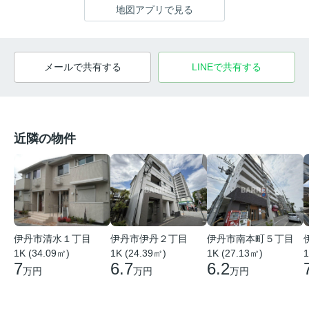
地図アプリで見る
メールで共有する
LINEで共有する
近隣の物件
伊丹市清水１丁目
伊丹市伊丹２丁目
伊丹市南本町５丁目
1K (34.09㎡)
1K (24.39㎡)
1K (27.13㎡)
1
7
6.7
6.2
万円
万円
万円