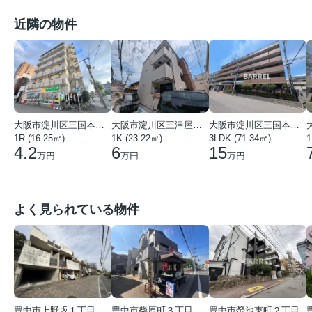
近隣の物件
大阪市淀川区三国本町２丁目
大阪市淀川区三津屋中２丁目
大阪市淀川区三国本町２丁目
1
1R (16.25㎡)
1K (23.22㎡)
3LDK (71.34㎡)
4.2
6
15
万円
万円
万円
よく見られている物件
豊中市上野坂１丁目
豊中市螢池東町２丁目
豊中市柴原町３丁目