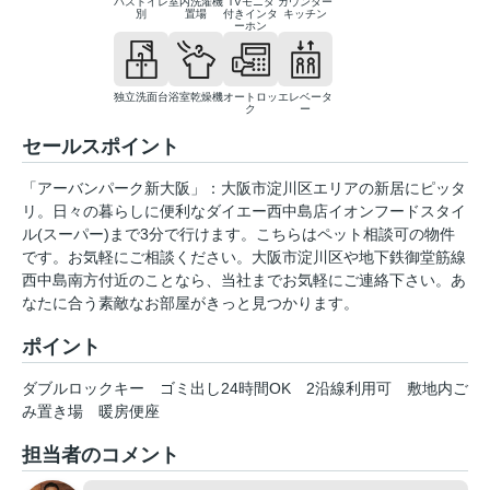
バストイレ
室内洗濯機
TVモニタ
カウンター
別
置場
付きインタ
キッチン
ーホン
独立洗面台
浴室乾燥機
オートロッ
エレベータ
ク
ー
セールスポイント
「アーバンパーク新大阪」：大阪市淀川区エリアの新居にピッタ
リ。日々の暮らしに便利なダイエー西中島店イオンフードスタイ
ル(スーパー)まで3分で行けます。こちらはペット相談可の物件
です。お気軽にご相談ください。大阪市淀川区や地下鉄御堂筋線
西中島南方付近のことなら、当社までお気軽にご連絡下さい。あ
なたに合う素敵なお部屋がきっと見つかります。
ポイント
ダブルロックキー
ゴミ出し24時間OK
2沿線利用可
敷地内ご
み置き場
暖房便座
担当者のコメント