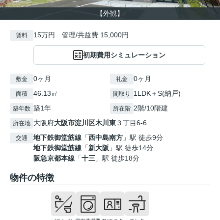
【外観】
15万円 管理/共益費 15,000円
賃料
初期費用シミュレーション
0ヶ月
0ヶ月
敷金
礼金
46.13㎡
1LDK＋S(納戸)
面積
間取り
築1年
2階/10階建
築年数
所在階
大阪府
大阪市淀川区
木川東
３丁目6-6
所在地
地下鉄御堂筋線
「
西中島南方
」駅 徒歩9分
交通
地下鉄御堂筋線
「
新大阪
」駅 徒歩14分
阪急京都本線
「
十三
」駅 徒歩18分
物件の特徴