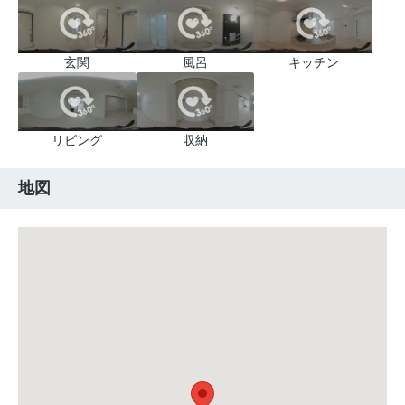
玄関
風呂
キッチン
リビング
収納
地図