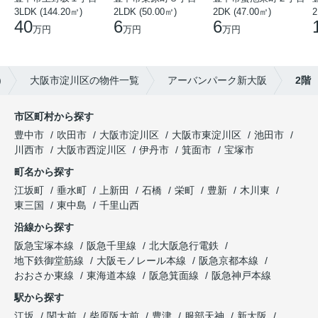
3LDK (144.20㎡)
2DK (47.00㎡)
2LDK (50.00㎡)
2
40
6
6
万円
万円
万円
)
大阪市淀川区の物件一覧
アーバンパーク新大阪
2階
市区町村から探す
豊中市
吹田市
大阪市淀川区
大阪市東淀川区
池田市
川西市
大阪市西淀川区
伊丹市
箕面市
宝塚市
町名から探す
江坂町
垂水町
上新田
石橋
栄町
豊新
木川東
東三国
東中島
千里山西
沿線から探す
阪急宝塚本線
阪急千里線
北大阪急行電鉄
地下鉄御堂筋線
大阪モノレール本線
阪急京都本線
おおさか東線
東海道本線
阪急箕面線
阪急神戸本線
駅から探す
江坂
関大前
柴原阪大前
豊津
服部天神
新大阪