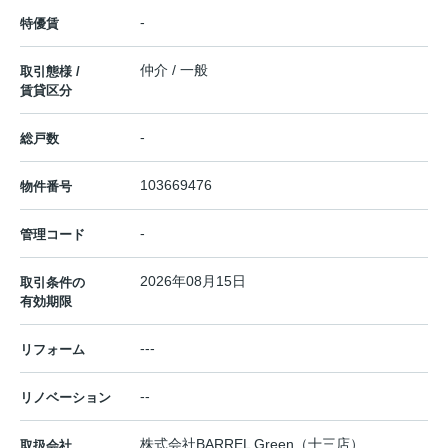
-
特優賃
仲介 / 一般
取引態様 /
賃貸区分
-
総戸数
103669476
物件番号
-
管理コード
2026年08月15日
取引条件の
有効期限
---
リフォーム
--
リノベーション
株式会社BARREL Green（十三店）
取扱会社