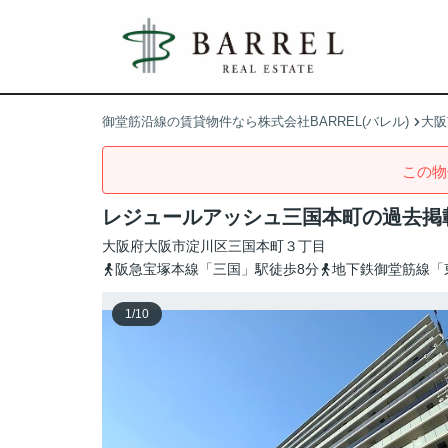
御堂筋沿線の賃貸物件なら株式会社BARREL(バレル)
大阪
この物
レジュールアッシュ三国本町の過去掲
大阪府
大阪市淀川区
三国本町
３丁目
阪急宝塚本線「三国」駅徒歩8分
地下鉄御堂筋線「
1
/
10