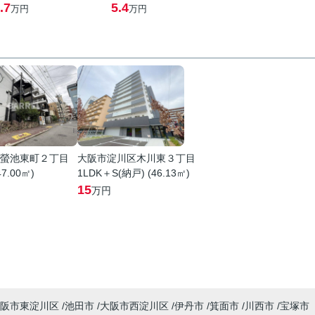
.7
5.4
万円
万円
螢池東町２丁目
大阪市淀川区木川東３丁目
47.00㎡)
1LDK＋S(納戸) (46.13㎡)
15
万円
阪市東淀川区
池田市
大阪市西淀川区
伊丹市
箕面市
川西市
宝塚市