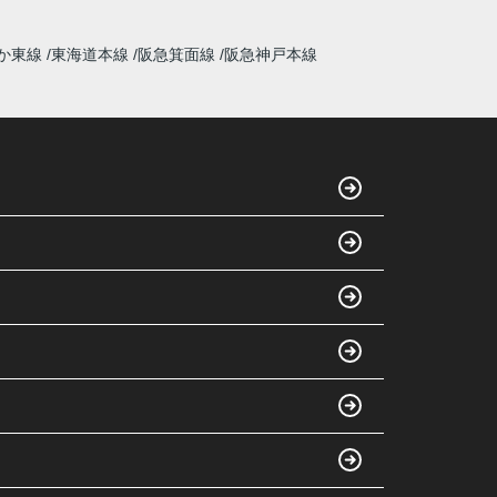
か東線
東海道本線
阪急箕面線
阪急神戸本線