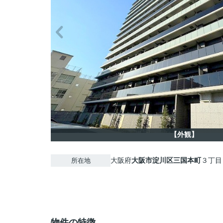
【外観】
大阪府
大阪市淀川区
三国本町
３丁目
所在地
物件の特徴