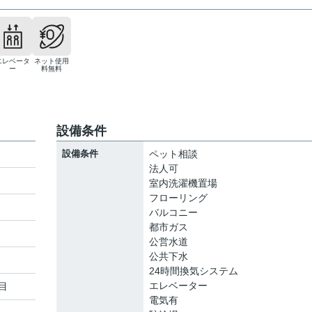
エレベータ
ネット使用
ー
料無料
設備条件
設備条件
ペット相談
法人可
室内洗濯機置場
フローリング
ト
バルコニー
都市ガス
公営水道
公共下水
24時間換気システム
エレベーター
目
電気有