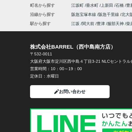
町名から探す
江坂町
垂水町
上新田
石橋
豊
沿線から探す
阪急宝塚本線
阪急千里線
北大
駅から探す
江坂
関大前
豊津
服部天神
柴
株式会社BARREL（西中島南方店）
〒532-0011
大阪府大阪市淀川区西中島４丁目3-21 NLCセントラルビ
営業時間：
10：00～19：00
定休日：
水曜日
お問い合わせ