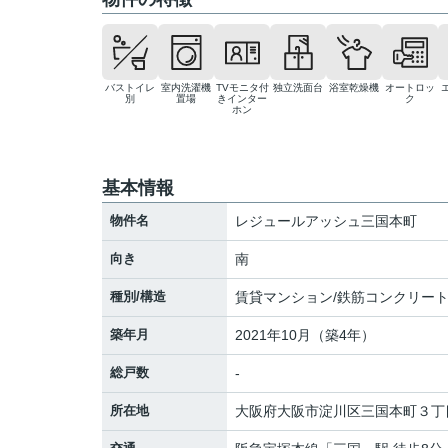
バストイレ
室内洗濯機
TVモニタ付
独立洗面台
浴室乾燥機
オートロッ
別
置場
きインター
ク
ホン
基本情報
物件名
レジュールアッシュ三国本町
向き
南
種別/構造
賃貸マンション/鉄筋コンクリー
築年月
2021年10月（築4年）
総戸数
-
所在地
大阪府
大阪市淀川区
三国本町
３丁