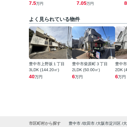
7.5
7.05
8
万円
万円
よく見られている物件
豊中市上野坂１丁目
豊中市柴原町３丁目
豊中市
3LDK (144.20㎡)
2LDK (50.00㎡)
2DK (
40
6
6
万円
万円
万円
市区町村から探す
豊中市
吹田市
大阪市淀川区
大