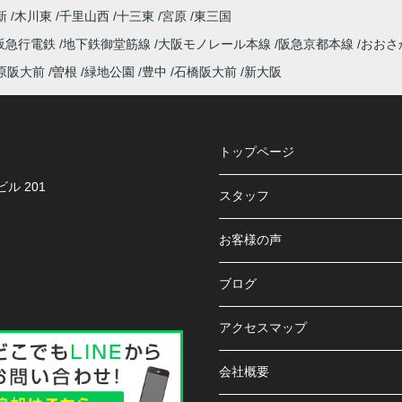
新
木川東
千里山西
十三東
宮原
東三国
阪急行電鉄
地下鉄御堂筋線
大阪モノレール本線
阪急京都本線
おおさ
原阪大前
曽根
緑地公園
豊中
石橋阪大前
新大阪
トップページ
ル 201
スタッフ
お客様の声
ブログ
アクセスマップ
会社概要