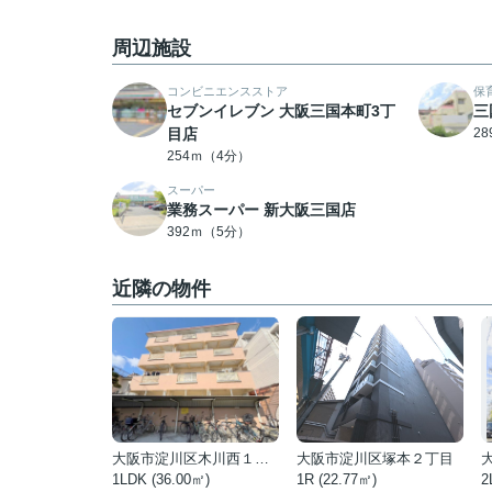
周辺施設
コンビニエンスストア
保
セブンイレブン 大阪三国本町3丁
三
目店
2
254ｍ（4分）
スーパー
業務スーパー 新大阪三国店
392ｍ（5分）
近隣の物件
大阪市淀川区木川西１丁目
大阪市淀川区塚本２丁目
1LDK (36.00㎡)
1R (22.77㎡)
2