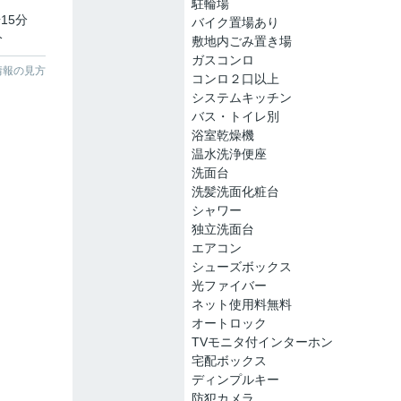
駐輪場
15分
バイク置場あり
分
敷地内ごみ置き場
ガスコンロ
情報の見方
コンロ２口以上
システムキッチン
バス・トイレ別
浴室乾燥機
温水洗浄便座
洗面台
洗髪洗面化粧台
シャワー
独立洗面台
エアコン
シューズボックス
光ファイバー
ネット使用料無料
オートロック
TVモニタ付インターホン
宅配ボックス
ディンプルキー
防犯カメラ