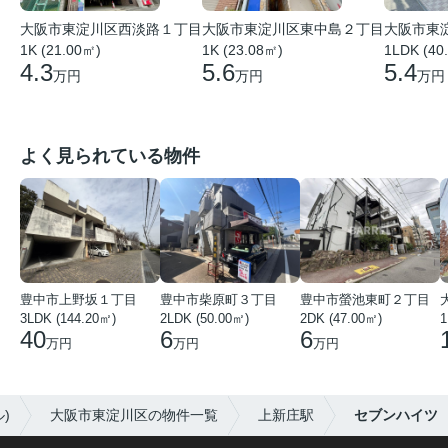
大阪市東
大阪市東淀川区西淡路１丁目
大阪市東淀川区東中島２丁目
1LDK (40
1K (21.00㎡)
1K (23.08㎡)
5.4
4.3
5.6
万円
万円
万円
よく見られている物件
豊中市上野坂１丁目
豊中市柴原町３丁目
豊中市螢池東町２丁目
3LDK (144.20㎡)
2LDK (50.00㎡)
2DK (47.00㎡)
40
6
6
万円
万円
万円
)
大阪市東淀川区の物件一覧
上新庄駅
セブンハイツ