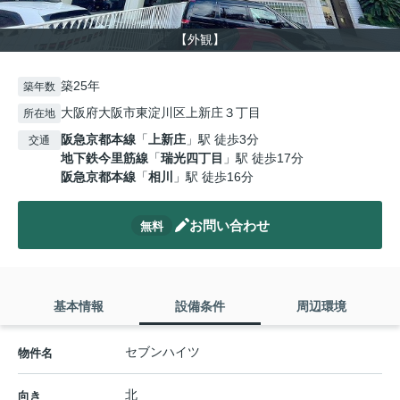
【外観】
築25年
築年数
大阪府大阪市東淀川区上新庄３丁目
所在地
阪急京都本線
「
上新庄
」駅 徒歩3分
交通
地下鉄今里筋線
「
瑞光四丁目
」駅 徒歩17分
阪急京都本線
「
相川
」駅 徒歩16分
お問い合わせ
無料
基本情報
設備条件
周辺環境
セブンハイツ
物件名
北
向き