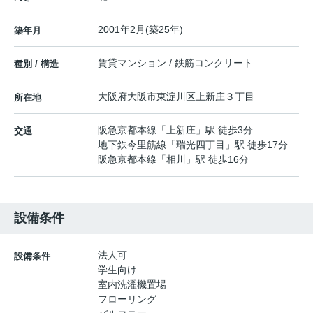
2001年2月(築25年)
築年月
賃貸マンション / 鉄筋コンクリート
種別 / 構造
大阪府
大阪市東淀川区
上新庄
３丁目
所在地
阪急京都本線
「
上新庄
」駅 徒歩3分
交通
地下鉄今里筋線
「
瑞光四丁目
」駅 徒歩17分
阪急京都本線
「
相川
」駅 徒歩16分
設備条件
法人可
設備条件
学生向け
室内洗濯機置場
フローリング