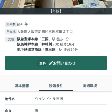
【外観】
築46年
築年数
大阪府大阪市淀川区三国本町２丁目
所在地
阪急宝塚本線
「
三国
」駅 徒歩3分
交通
阪急神戸本線
「
神崎川
」駅 徒歩16分
地下鉄御堂筋線
「
東三国
」駅 徒歩24分
お問い合わせ
無料
基本情報
設備条件
周辺環境
ウインドヒル三国
物件名
東
向き