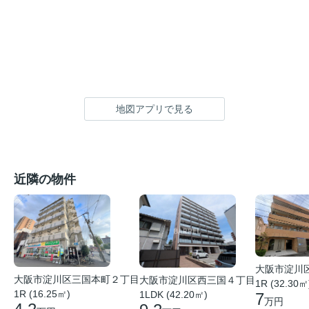
地図アプリで見る
近隣の物件
大阪市淀川
大阪市淀川区三国本町２丁目
大阪市淀川区西三国４丁目
1R (32.30㎡
1R (16.25㎡)
1LDK (42.20㎡)
7
万円