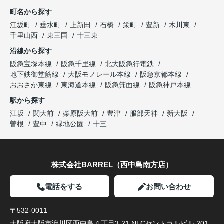
町名から探す
江坂町
垂水町
上新田
石橋
栄町
豊新
木川東
千里山西
東三国
十三東
沿線から探す
阪急宝塚本線
阪急千里線
北大阪急行電鉄
地下鉄御堂筋線
大阪モノレール本線
阪急京都本線
おおさか東線
東海道本線
阪急箕面線
阪急神戸本線
駅から探す
江坂
関大前
柴原阪大前
豊津
服部天神
新大阪
曽根
豊中
緑地公園
十三
株式会社BARREL（西中島南方店）
電話をする
お問い合わせ
〒532-0011
大阪府大阪市淀川区西中島４丁目3-21 NLCセントラルビル 201