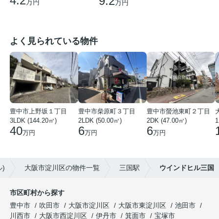
4.2
9.2
万円
万円
よく見られている物件
豊中市上野坂１丁目
豊中市柴原町３丁目
豊中市螢池東町２丁目
3LDK (144.20㎡)
2LDK (50.00㎡)
2DK (47.00㎡)
40
6
6
万円
万円
万円
)
大阪市淀川区の物件一覧
三国駅
ウインドヒル三国
市区町村から探す
豊中市
吹田市
大阪市淀川区
大阪市東淀川区
池田市
川西市
大阪市西淀川区
伊丹市
箕面市
宝塚市