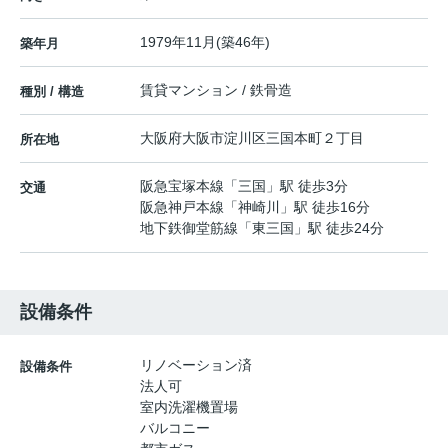
1979年11月(築46年)
築年月
賃貸マンション / 鉄骨造
種別 / 構造
大阪府
大阪市淀川区
三国本町
２丁目
所在地
阪急宝塚本線
「
三国
」駅 徒歩3分
交通
阪急神戸本線
「
神崎川
」駅 徒歩16分
地下鉄御堂筋線
「
東三国
」駅 徒歩24分
設備条件
リノベーション済
設備条件
法人可
室内洗濯機置場
バルコニー