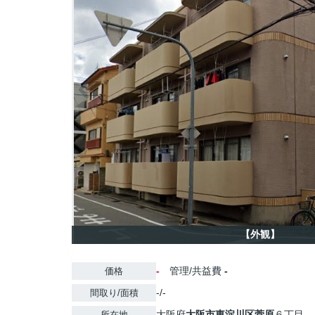
【外観】
-
管理/共益費
-
価格
-/-
間取り/面積
大阪府
大阪市東淀川区
菅原
６丁目
所在地