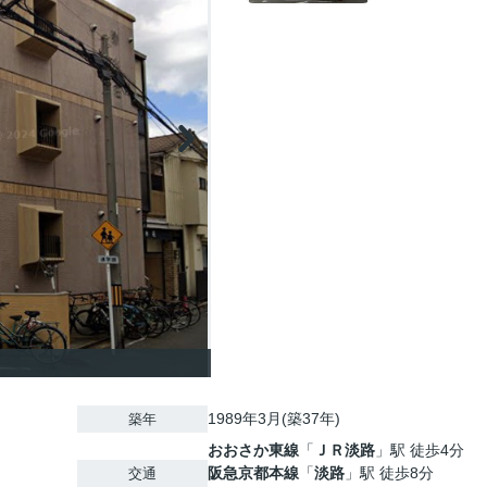
1989年3月(築37年)
築年
おおさか東線
「
ＪＲ淡路
」駅 徒歩4分
阪急京都本線
「
淡路
」駅 徒歩8分
交通