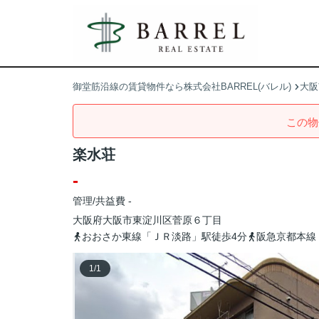
御堂筋沿線の賃貸物件なら株式会社BARREL(バレル)
大阪
この物
楽水荘
-
管理/共益費 -
大阪府
大阪市東淀川区
菅原
６丁目
おおさか東線「ＪＲ淡路」駅徒歩4分
阪急京都本線
1
/
1