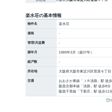
楽水荘の基本情報
物件名
楽水荘
価格
-
管理/共益費
-
築年月
1989年3月（築37年）
総戸数
-
所在地
大阪府
大阪市東淀川区
菅原
６丁目
交通
おおさか東線
「
ＪＲ淡路
」駅 徒歩
阪急京都本線
「
淡路
」駅 徒歩8分
阪急千里線
「
下新庄
」駅 徒歩11