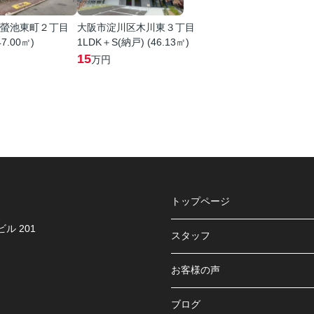
螢池東町２丁目
大阪市淀川区木川東３丁目
47.00㎡)
1LDK＋S(納戸) (46.13㎡)
15
万円
トップページ
ル 201
スタッフ
お客様の声
ブログ