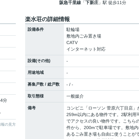
阪急千里線
「
下新庄
」駅 徒歩11分
楽水荘の詳細情報
設備条件
駐輪場
敷地内ごみ置き場
CATV
インターネット対応
設備(その他)
-
用途地域
-
募集戸数 / 総戸数
- / -
取引態様
一般媒介
4分
備考
コンビニ「ローソン 菅原六丁目店」
分
259m以内にある物件です。2駅利用
でアクセスの良い物件です。こちら
情報の見方
件から、200mで駐車場です。敷地内
あるごみ置き場も自由に使うことが