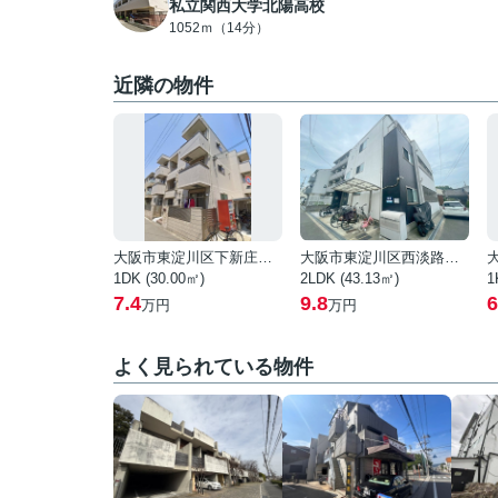
私立関西大学北陽高校
1052ｍ（14分）
近隣の物件
大阪市東淀川区下新庄２丁目
大阪市東淀川区西淡路３丁目
1DK (30.00㎡)
2LDK (43.13㎡)
1
7.4
9.8
6
万円
万円
よく見られている物件