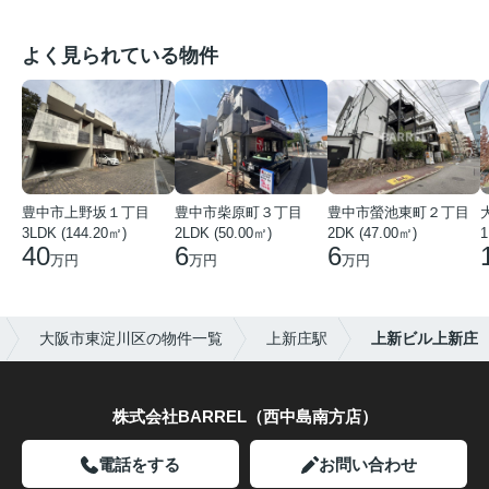
よく見られている物件
豊中市上野坂１丁目
豊中市柴原町３丁目
豊中市螢池東町２丁目
3LDK (144.20㎡)
2LDK (50.00㎡)
2DK (47.00㎡)
40
6
6
万円
万円
万円
大阪市東淀川区の物件一覧
上新庄駅
上新ビル上新庄
株式会社BARREL（西中島南方店）
電話をする
お問い合わせ