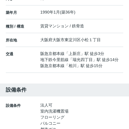
1990年1月(築36年)
築年月
賃貸マンション / 鉄骨造
種別 / 構造
大阪府
大阪市東淀川区
小松
１丁目
所在地
阪急京都本線
「
上新庄
」駅 徒歩3分
交通
地下鉄今里筋線
「
瑞光四丁目
」駅 徒歩14分
阪急京都本線
「
相川
」駅 徒歩15分
設備条件
法人可
設備条件
室内洗濯機置場
フローリング
バルコニー