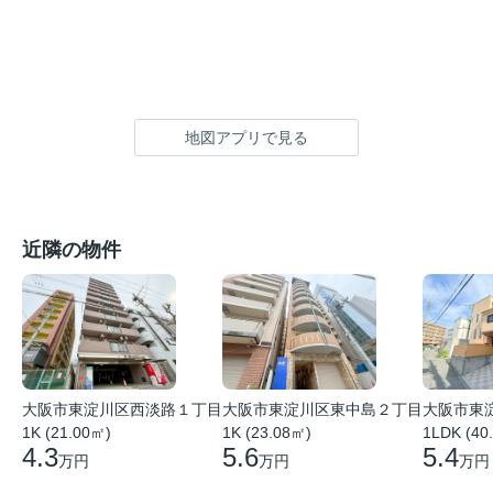
地図アプリで見る
近隣の物件
大阪市東
大阪市東淀川区西淡路１丁目
大阪市東淀川区東中島２丁目
1LDK (40
1K (21.00㎡)
1K (23.08㎡)
5.4
4.3
5.6
万円
万円
万円