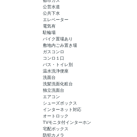
都市ガス
公営水道
公共下水
エレベーター
電気有
駐輪場
バイク置場あり
敷地内ごみ置き場
ガスコンロ
コンロ１口
バス・トイレ別
温水洗浄便座
洗面台
洗髪洗面化粧台
独立洗面台
エアコン
シューズボックス
インターネット対応
オートロック
TVモニタ付インターホン
宅配ボックス
防犯カメラ