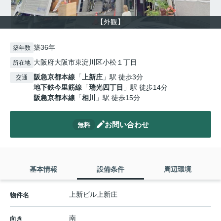
【外観】
築36年
築年数
大阪府大阪市東淀川区小松１丁目
所在地
阪急京都本線
「
上新庄
」駅 徒歩3分
交通
地下鉄今里筋線
「
瑞光四丁目
」駅 徒歩14分
阪急京都本線
「
相川
」駅 徒歩15分
お問い合わせ
無料
基本情報
設備条件
周辺環境
上新ビル上新庄
物件名
南
向き