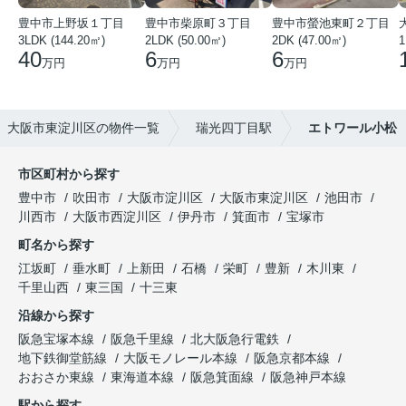
豊中市上野坂１丁目
豊中市柴原町３丁目
豊中市螢池東町２丁目
3LDK (144.20㎡)
2LDK (50.00㎡)
2DK (47.00㎡)
40
6
6
万円
万円
万円
大阪市東淀川区の物件一覧
瑞光四丁目駅
エトワール小松
市区町村から探す
豊中市
吹田市
大阪市淀川区
大阪市東淀川区
池田市
川西市
大阪市西淀川区
伊丹市
箕面市
宝塚市
町名から探す
江坂町
垂水町
上新田
石橋
栄町
豊新
木川東
千里山西
東三国
十三東
沿線から探す
阪急宝塚本線
阪急千里線
北大阪急行電鉄
地下鉄御堂筋線
大阪モノレール本線
阪急京都本線
おおさか東線
東海道本線
阪急箕面線
阪急神戸本線
駅から探す