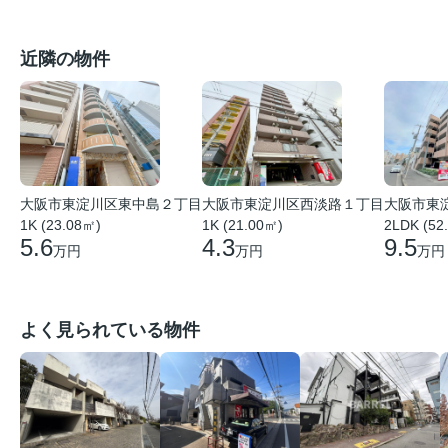
近隣の物件
大阪市東
大阪市東淀川区東中島２丁目
大阪市東淀川区西淡路１丁目
2LDK (52
1K (23.08㎡)
1K (21.00㎡)
9.5
5.6
4.3
万円
万円
万円
よく見られている物件