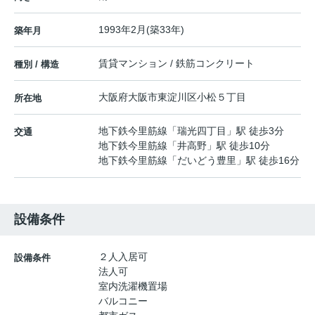
1993年2月(築33年)
築年月
賃貸マンション / 鉄筋コンクリート
種別 / 構造
大阪府
大阪市東淀川区
小松
５丁目
所在地
地下鉄今里筋線
「
瑞光四丁目
」駅 徒歩3分
交通
地下鉄今里筋線
「
井高野
」駅 徒歩10分
地下鉄今里筋線
「
だいどう豊里
」駅 徒歩16分
設備条件
２人入居可
設備条件
法人可
室内洗濯機置場
バルコニー