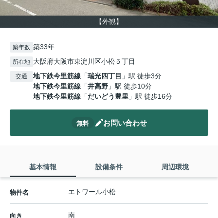
【外観】
築33年
築年数
大阪府大阪市東淀川区小松５丁目
所在地
地下鉄今里筋線
「
瑞光四丁目
」駅 徒歩3分
交通
地下鉄今里筋線
「
井高野
」駅 徒歩10分
地下鉄今里筋線
「
だいどう豊里
」駅 徒歩16分
お問い合わせ
無料
基本情報
設備条件
周辺環境
エトワール小松
物件名
南
向き