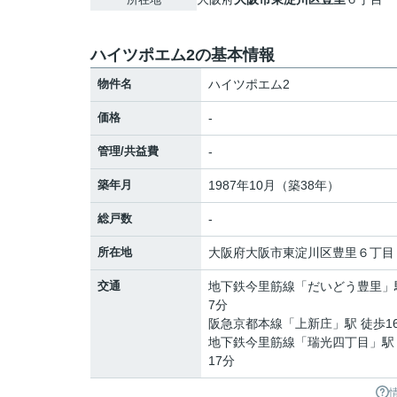
ハイツポエム2の基本情報
物件名
ハイツポエム2
価格
-
管理/共益費
-
築年月
1987年10月（築38年）
総戸数
-
所在地
大阪府
大阪市東淀川区
豊里
６丁目
交通
地下鉄今里筋線
「
だいどう豊里
」
7分
阪急京都本線
「
上新庄
」駅 徒歩1
地下鉄今里筋線
「
瑞光四丁目
」駅
17分