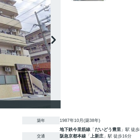
1987年10月(築38年)
築年
地下鉄今里筋線
「
だいどう豊里
」駅 徒歩
阪急京都本線
「
上新庄
」駅 徒歩16分
交通