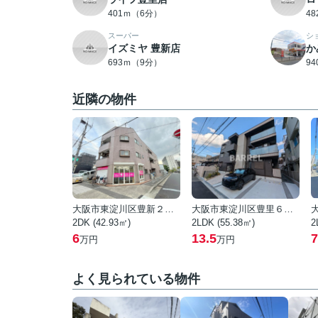
401ｍ（6分）
4
スーパー
シ
イズミヤ 豊新店
か
693ｍ（9分）
9
近隣の物件
大阪市東淀川区豊新２丁目
大阪市東淀川区豊里６丁目
2DK (42.93㎡)
2LDK (55.38㎡)
2
6
13.5
7
万円
万円
よく見られている物件