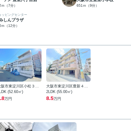
82ｍ（7分）
651ｍ（9分）
ョッピングセンター
みしんプラザ
40ｍ（12分）
大阪市東淀川区小松３丁目
大阪市東淀川区豊新４丁目
LDK (52.60㎡)
2LDK (55.00㎡)
.8
8.5
万円
万円