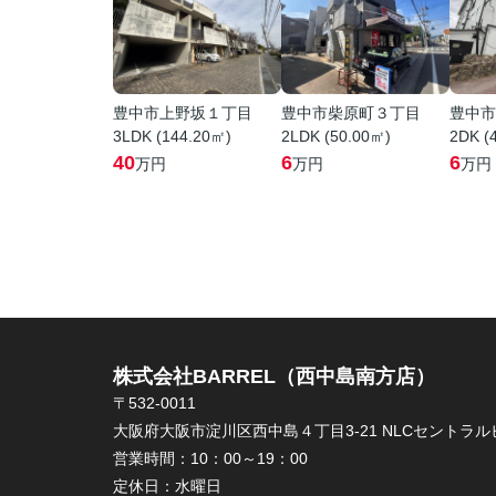
豊中市上野坂１丁目
豊中市柴原町３丁目
豊中市
3LDK (144.20㎡)
2LDK (50.00㎡)
2DK (
40
6
6
万円
万円
万円
株式会社BARREL（西中島南方店）
〒532-0011
大阪府大阪市淀川区西中島４丁目3-21 NLCセントラルビ
営業時間：
10：00～19：00
定休日：
水曜日