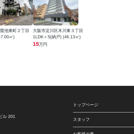
螢池東町２丁目
大阪市淀川区木川東３丁目
47.00㎡)
1LDK＋S(納戸) (46.13㎡)
15
万円
トップページ
ル 201
スタッフ