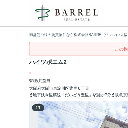
御堂筋沿線の賃貸物件なら株式会社BARREL(バレル)
大阪
この物
ハイツポエム2
-
管理/共益費 -
大阪府
大阪市東淀川区
豊里
６丁目
地下鉄今里筋線「だいどう豊里」駅徒歩7分
阪急京
1
/
1