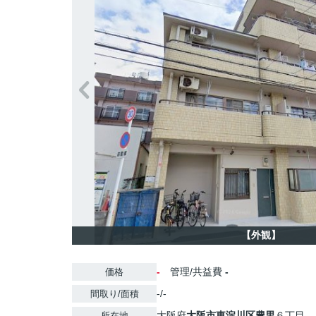
【外観】
-
管理/共益費
-
価格
-/-
間取り/面積
大阪府
大阪市東淀川区
豊里
６丁目
所在地