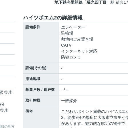
地下鉄今里筋線
「
瑞光四丁目
」駅 徒歩1
ハイツポエム2の詳細情報
設備条件
エレベーター
駐輪場
敷地内ごみ置き場
CATV
インターネット対応
防犯カメラ
設備(その他)
-
用途地域
-
募集戸数 / 総戸数
- / -
駅 徒歩
取引態様
一般媒介
6分
 徒歩
備考
こだわりポイント満載のハイツポエ
2。徒歩9分の場所に大阪市立豊里小
があります。魅力的な駅近の物件で
情報の見方