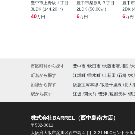
豊中市上野坂１丁目
豊中市柴原町３丁目
豊中市
3LDK (144.20㎡)
2LDK (50.00㎡)
2DK (
40
6
6
万円
万円
万円
市区町村から探す
豊中市
吹田市
大阪市淀川区
大
町名から探す
江坂町
垂水町
上新田
石橋
木
沿線から探す
阪急宝塚本線
阪急千里線
北大
駅から探す
江坂
関大前
豊津
服部天神
柴
株式会社BARREL（西中島南方店）
〒532-0011
大阪府大阪市淀川区西中島４丁目3-21 NLCセントラルビ