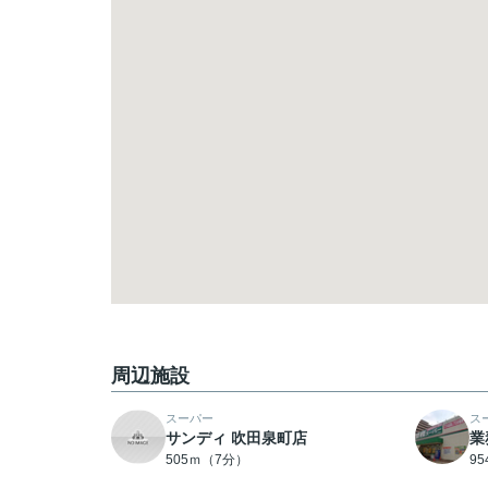
周辺施設
スーパー
ス
サンディ 吹田泉町店
業
505ｍ（7分）
9