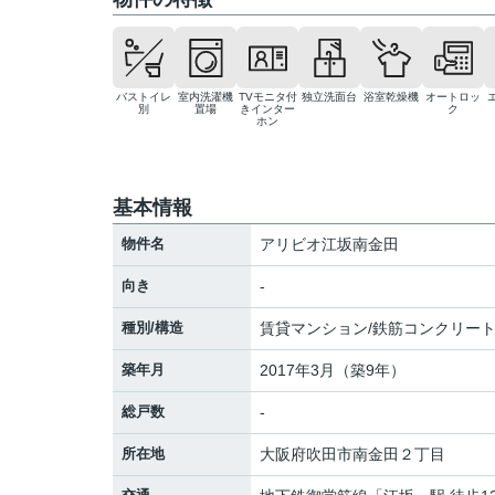
バストイレ
室内洗濯機
TVモニタ付
独立洗面台
浴室乾燥機
オートロッ
別
置場
きインター
ク
ホン
基本情報
物件名
アリビオ江坂南金田
向き
-
種別/構造
賃貸マンション/鉄筋コンクリー
築年月
2017年3月（築9年）
総戸数
-
所在地
大阪府
吹田市
南金田
２丁目