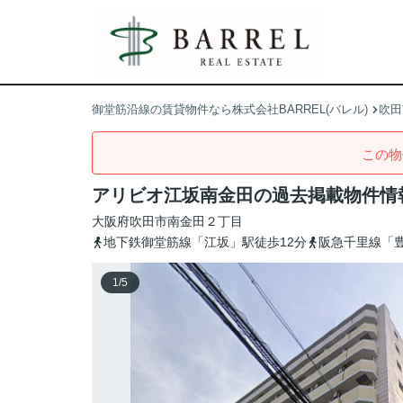
御堂筋沿線の賃貸物件なら株式会社BARREL(バレル)
吹田
この物
アリビオ江坂南金田の過去掲載物件情
大阪府
吹田市
南金田
２丁目
地下鉄御堂筋線「江坂」駅徒歩12分
阪急千里線「豊
1
/
5