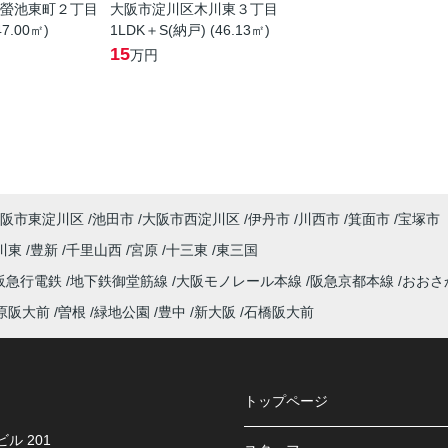
螢池東町２丁目
大阪市淀川区木川東３丁目
47.00㎡)
1LDK＋S(納戸) (46.13㎡)
15
万円
阪市東淀川区
池田市
大阪市西淀川区
伊丹市
川西市
箕面市
宝塚市
川東
豊新
千里山西
宮原
十三東
東三国
阪急行電鉄
地下鉄御堂筋線
大阪モノレール本線
阪急京都本線
おおさ
原阪大前
曽根
緑地公園
豊中
新大阪
石橋阪大前
トップページ
ル 201