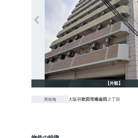
【外観】
大阪府
吹田市
南金田
２丁目
所在地
物件の特徴