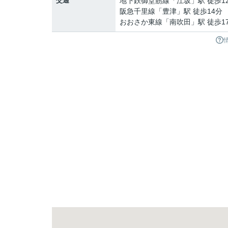
交通
地下鉄御堂筋線
「
江坂
」駅 徒歩1
阪急千里線
「
豊津
」駅 徒歩14分
おおさか東線
「
南吹田
」駅 徒歩1