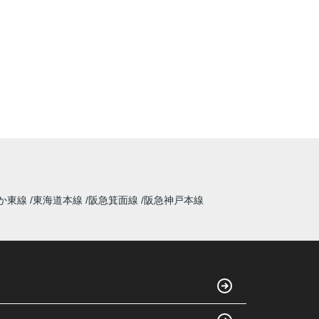
か東線
東海道本線
阪急箕面線
阪急神戸本線