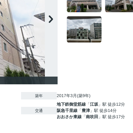
2017年3月(築9年)
築年
地下鉄御堂筋線
「
江坂
」駅 徒歩12分
阪急千里線
「
豊津
」駅 徒歩14分
交通
おおさか東線
「
南吹田
」駅 徒歩17分