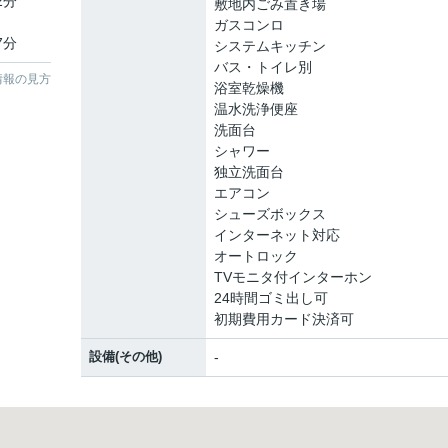
2分
敷地内ごみ置き場
ガスコンロ
7分
システムキッチン
バス・トイレ別
情報の見方
浴室乾燥機
温水洗浄便座
洗面台
シャワー
独立洗面台
エアコン
シューズボックス
インターネット対応
オートロック
TVモニタ付インターホン
24時間ゴミ出し可
初期費用カード決済可
設備(その他)
-